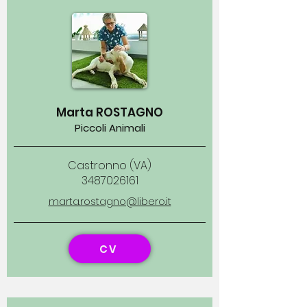
Marta ROSTAGNO
Piccoli Animali
Castronno (VA)
3487026161
marta.rostagno@libero.it
CV