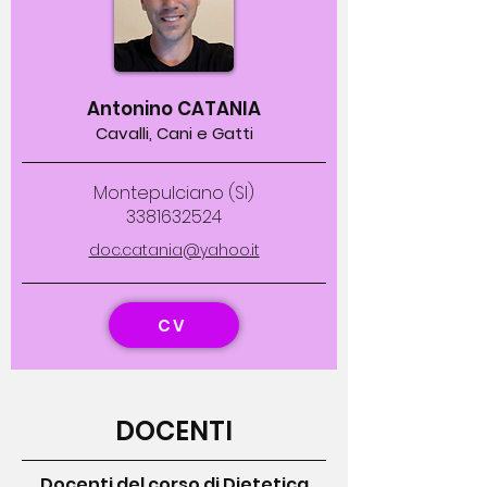
Antonino CATANIA
Cavalli, Cani e Gatti
Montepulciano (SI)
3381632524
doc.catania@yahoo.it
CV
DOCENTI
Docenti del corso di Dietetica