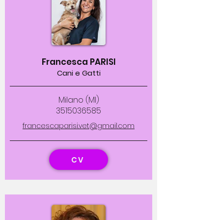
Francesca PARISI
Cani e Gatti
Milano (MI)
3515036585
francescaparisi.vet@gmail.com
CV