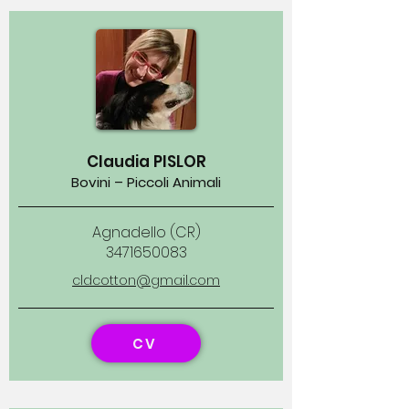
Claudia PISLOR
Bovini – Piccoli Animali
Agnadello (CR)
3471650083
cldcotton@gmail.com
CV