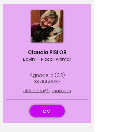
Claudia PISLOR
Bovini – Piccoli Animali
Agnadello (CR)
3471650083
cldcotton@gmail.com
CV