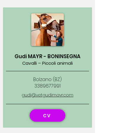
Gudi MAYR - BONINSEGNA
Cavalli – Piccoli animali
Bolzano (BZ)
3389677991
gudi@vetgudimayr.com
CV