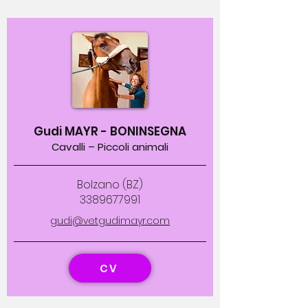
Gudi MAYR - BONINSEGNA
Cavalli – Piccoli animali
Bolzano (BZ)
3389677991
gudi@vetgudimayr.com
CV