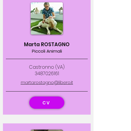
Marta ROSTAGNO
Piccoli Animali
Castronno (VA)
3487026161
marta.rostagno@libero.it
CV