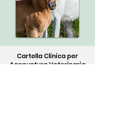
Cartella Clinica per
Agopuntura Veterinaria
Cartelle cliniche
La “
Cartella Clinica per Agopuntura
Veterinaria
” sotto logo S.I.A.V. viene
fornita a tutti i colleghi agopuntori
che presentano i casi clinici, da
loro trattati, nel corso delle
Giornate Studio organizzate dalla
S.I.A.V., così da avere una raccolta