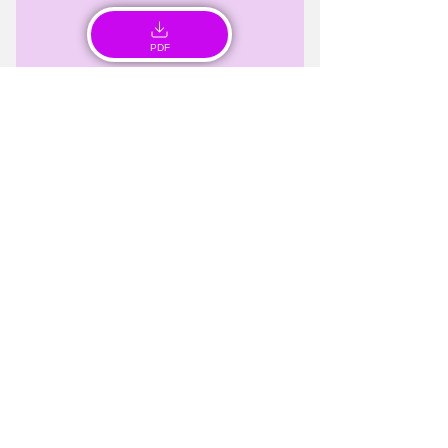
PDF
PDF
Dr. Livio Prati A.A.2019-
2020 (XII CORSO)
L’agopuntura nel “Transition
Cow Period”
PDF
PDF