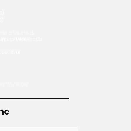
€)
€)
ito a favore di:
puntura Veterinaria
00005701
one SIAV 2026″
one