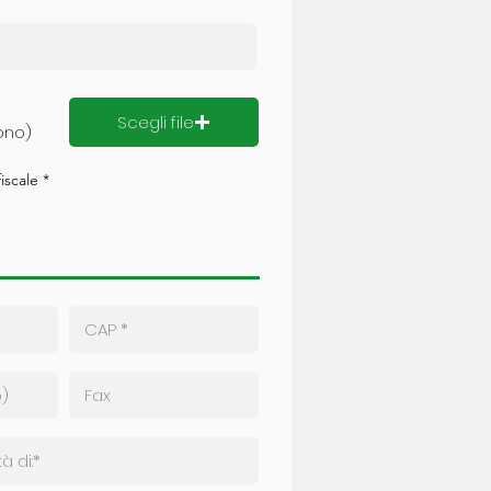
e
Scegli file
ono)
iscale *