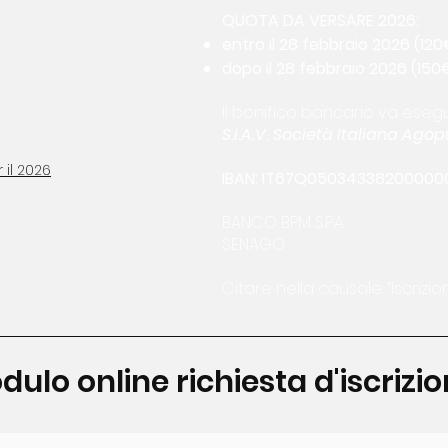
QUOTA DA VERSARE 2026:
entro il 28 febbraio 2026 (120
dopo il 28 febbraio 2026 (150
Il bonifico bancario va esegu
S.I.A.V. Società Italiana Ago
 il 2026
IBAN: IT67Q05034338200000
BANCO BPM S.P.A.
SENAGO
Citare nella causale: ”Iscrizi
dulo online richiesta d'iscrizi