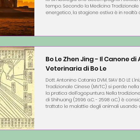
tempo. Secondo la Medicina Tradizionale 
energetico, la stagione estiva è in realtà
meno intorno al 5 maggio, e il solstizio 
energeticamente il culmine, punto da cui 
Bo Le Zhen Jing - Il Canone d
Veterinaria di Bo Le
Dott. Antonino Catania DVM, SIAV BO LE L’in
Tradizionale Cinese (MVTC) si perde nella
la pratica dell’agopuntura. Nella tradizione cinese, l’antichissima figura
di Shihuang (2696 a.C. - 2598 a.C.) è cons
trattato le malattie degli animali usando agopuntura e fitoterapia.
Duemila anni dopo, tra il 659 e il 621 a.C., 
considerato il primo testo di agopuntura 