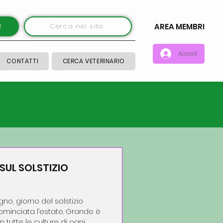
!
Cerca nel sito
AREA MEMBRI
Accedi
CONTATTI
CERCA VETERINARIO
SUL SOLSTIZIO
gno, giorno del solstizio
cominciata l’estate. Grande è
 tutte le culture di ogni