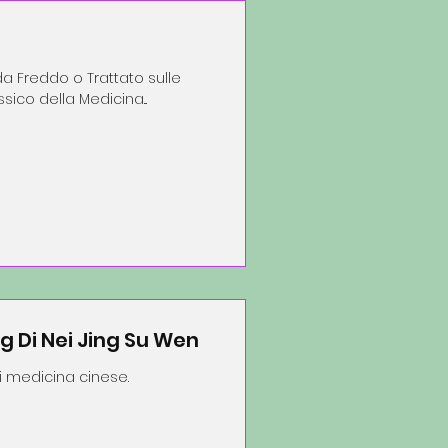
da Freddo o Trattato sulle
sico della Medicina...
ng Di Nei Jing Su Wen
 di medicina cinese.