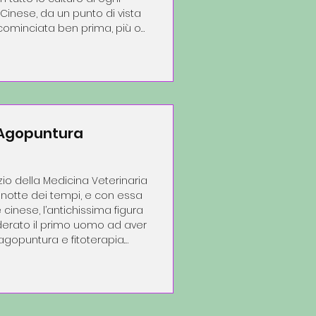
Cinese, da un punto di vista
 cominciata ben prima, più o
d’estate ne rappresenta
l’energia estiva cominci
i Agopuntura
izio della Medicina Veterinaria
 notte dei tempi, e con essa
iderato il primo uomo ad aver
vide la luce quello che è
veter