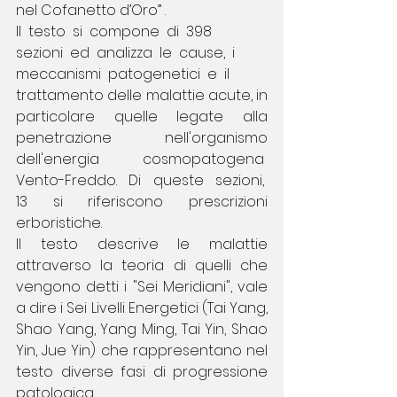
nel Cofanetto d’Oro” .
Il  testo  si  compone  di  398  
sezioni  ed  analizza  le  cause,  i  
meccanismi  patogenetici  e  il
trattamento delle malattie acute, in 
particolare quelle legate alla 
penetrazione nell'organismo 
dell'energia  cosmopatogena  
Vento-Freddo.  Di  queste  sezioni,  
13  si  riferiscono  prescrizioni 
erboristiche.
Il testo descrive le malattie 
attraverso la teoria di quelli che 
vengono detti i "Sei Meridiani", vale 
a dire i Sei Livelli Energetici (Tai Yang, 
Shao Yang, Yang Ming, Tai Yin, Shao 
Yin, Jue Yin) che rappresentano nel 
testo diverse fasi di progressione 
patologica.