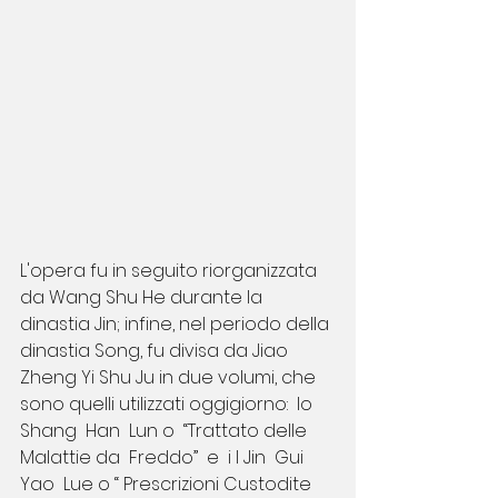
L'opera fu in seguito riorganizzata 
da Wang Shu He durante la 
dinastia Jin; infine, nel periodo della 
dinastia Song, fu divisa da Jiao 
Zheng Yi Shu Ju in due volumi, che 
sono quelli utilizzati oggigiorno:  lo 
Shang  Han  Lun o  “Trattato delle  
Malattie da  Freddo”  e  i l Jin  Gui 
Yao  Lue o “ Prescrizioni Custodite 