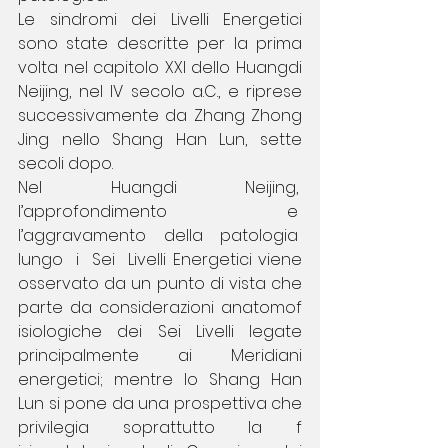
Le sindromi dei Livelli Energetici 
sono state descritte per la prima 
volta nel capitolo XXI dello Huangdi 
Neijing, nel IV secolo a.C., e riprese 
successivamente da Zhang Zhong 
Jing nello Shang Han Lun, sette 
secoli dopo.
Nel  Huangdi  Neijing,  
l’approfondimento  e  
l’aggravamento  della  patologia  
lungo  i  Sei  Livelli Energetici viene 
osservato da un punto di vista che 
parte da considerazioni anatomof 
isiologiche dei Sei Livelli legate 
principalmente ai Meridiani 
energetici; mentre lo Shang Han 
Lun si pone da una prospettiva che 
privilegia soprattutto la f 