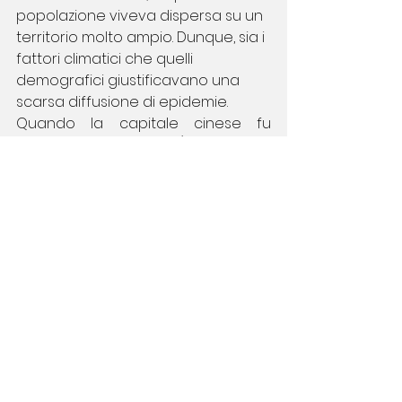
popolazione viveva dispersa su un 
territorio molto ampio. Dunque, sia i 
fattori climatici che quelli 
demografici giustificavano una 
scarsa diffusione di epidemie.
Quando la capitale cinese fu 
trasferita a Nanchino (capitale del 
Sud), in una regione caldo-umida e 
riccamente popolata, il modello 
dello Shang Han Lun mostrò alcuni 
limiti. Non era infatti in grado di 
spiegare adeguatamente le 
patologie epidemiche correlate a 
sindromi dominate da segni di 
penetrazione del Calore e 
dell’Umidità. Questo portò alla 
necessità di una revisione