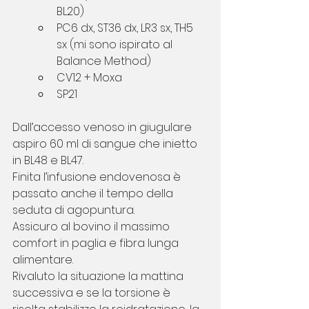
BL20)
PC6 dx, ST36 dx, LR3 sx, TH5 
sx (mi sono ispirato al 
Balance Method)
CV12 + Moxa
SP21
Dall’accesso venoso in giugulare 
aspiro 60 ml di sangue che inietto 
in BL48 e BL47.
Finita l’infusione endovenosa è 
passato anche il tempo della 
seduta di agopuntura.
Assicuro al bovino il massimo 
comfort in paglia e fibra lunga 
alimentare.
Rivaluto la situazione la mattina 
successiva e se la torsione è 