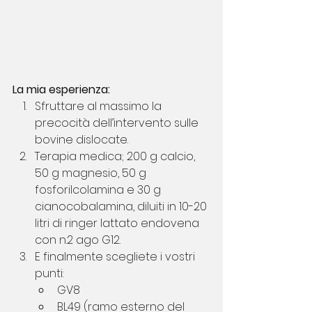
La mia esperienza:
Sfruttare al massimo la 
precocità dell’intervento sulle 
bovine dislocate.
Terapia medica; 200 g calcio, 
50 g magnesio, 50 g 
fosforilcolamina e 30 g 
cianocobalamina, diluiti in 10-20 
litri di ringer lattato endovena 
con n.2 ago G12.
E finalmente scegliete i vostri 
punti:
GV8
BL49 (ramo esterno del 