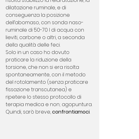
risolta stabilizzo la reidratazione, la 
dilatazione ruminale, e di 
conseguenza la posizione 
dell’abomaso, con sonda naso-
ruminale di 50-70 l di acqua con 
lieviti, carbone o altri, a seconda 
della qualità delle feci.
Solo in un caso ho dovuto 
praticare la riduzione della 
torsione, che non si era risolta 
spontaneamente, con il metodo 
del rotolamento (senza praticare 
fissazione transcutanea) e 
ripetere lo stesso protocollo di 
terapia medica e non; agopuntura.
Quindi, sarò breve, 
confrontiamoci
.