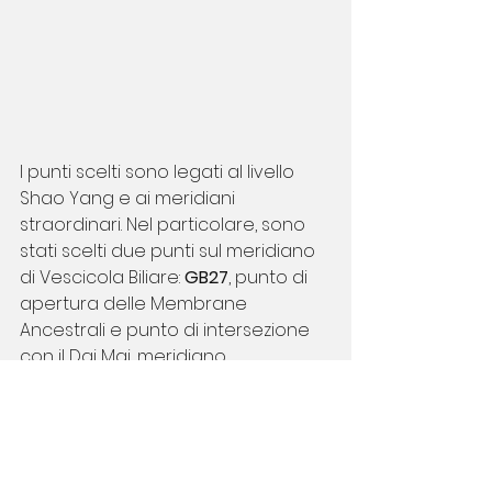
I punti scelti sono legati al livello 
Shao Yang e ai meridiani 
straordinari. Nel particolare, sono 
stati scelti due punti sul meridiano 
di Vescicola Biliare: 
GB27
, punto di 
apertura delle Membrane 
Ancestrali e punto di intersezione 
con il Dai Mai, meridiano 
straordinario strettamente 
correlato con Fegato e Vescicola 
Biliare e depositario delle emozioni 
che necessitano trasformazione. 
GB41
, come altro punto di apertura 