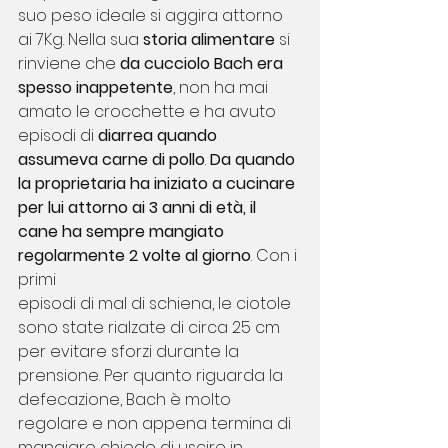
suo peso ideale si aggira attorno 
ai 7Kg. Nella sua 
storia alimentare
 si 
rinviene che 
da cucciolo Bach era 
spesso inappetente
, non ha mai 
amato le crocchette e ha avuto 
episodi di 
diarrea quando 
assumeva carne di pollo
. 
Da quando 
la proprietaria ha iniziato a cucinare 
per lui attorno ai 3 anni di età, il 
cane ha sempre mangiato 
regolarmente 2 volte al giorno
. Con i 
primi
episodi di mal di schiena, le ciotole 
sono state rialzate di circa 25 cm 
per evitare sforzi durante la 
prensione. Per quanto riguarda la 
defecazione, Bach è molto 
regolare e non appena termina di 
mangiare chiede di uscire in 