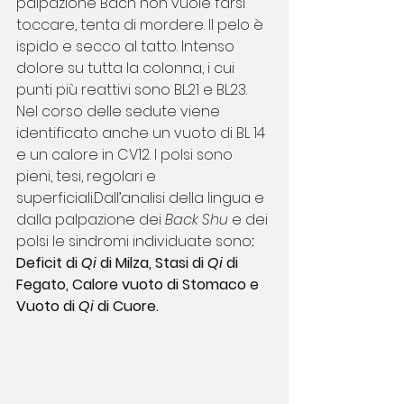
palpazione Bach non vuole farsi 
toccare, tenta di mordere. Il pelo è 
ispido e secco al tatto. Intenso 
dolore su tutta la colonna, i cui 
punti più reattivi sono BL21 e BL23. 
Nel corso delle sedute viene 
identificato anche un vuoto di BL 14 
e un calore in CV12. I polsi sono 
pieni, tesi, regolari e 
superficiali.Dall’analisi della lingua e 
dalla palpazione dei 
Back Shu
 e dei 
polsi le sindromi individuate sono
: 
Deficit di 
Qi
 di Milza, Stasi di
 Qi
 di 
Fegato, Calore vuoto di Stomaco e 
Vuoto di
 Qi
 di Cuore.