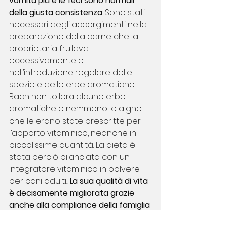
vomita più e le feci sono normali 
della giusta consistenza
. Sono stati 
necessari degli accorgimenti nella 
preparazione della carne che la 
proprietaria frullava 
eccessivamente e 
nell’introduzione regolare delle 
spezie e delle erbe aromatiche. 
Bach non tollera alcune erbe 
aromatiche e nemmeno le alghe 
che le erano state prescritte per 
l’apporto vitaminico, neanche in 
piccolissime quantità. La dieta è 
stata perciò bilanciata con un 
integratore vitaminico in polvere 
per cani adulti
. La sua qualità di vita 
è decisamente migliorata grazie 
anche alla compliance della famiglia 
che ha seguito le indicazioni passo 