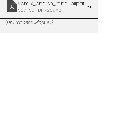
vam-x_english_minguell
.pdf
Scarica PDF • 2.89MB
(Dr. Francesc Minguell)
Síndrome Wei en pequeños 
animales
vam-x_espanol_minguell
.pdf
Scarica PDF • 2.88MB
(Dr. Francesc Minguell)