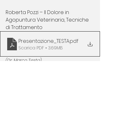
Roberta Pozzi – Il Dolore in 
Agopuntura Veterinaria, Tecniche 
di Trattamento
Presentazione_TESTA
.pdf
Scarica PDF • 3.69MB
(Dr. Marco Testa)
S.I.A.V. Società Italiana Agopuntura
Veterinaria