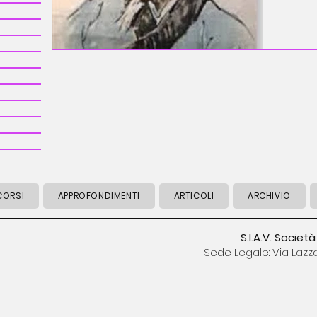
3 post
7 post
post
 CORSI
APPROFONDIMENTI
ARTICOLI
ARCHIVIO
S.I.A.V. Societ
Sede Legale: Via Lazz