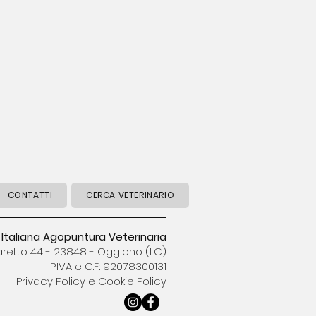
CONTATTI
CERCA VETERINARIO
à Italiana Agopuntura Veterinaria
aretto 44 - 23848 - Oggiono (LC)
P.IVA e C.F.: 92078300131
Privacy Policy
e
Cookie Policy