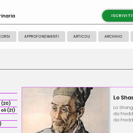
rinaria
ISCRIVITI
CORSI
APPROFONDIMENTI
ARTICOLI
ARCHIVIO
Lo Sha
e
(20)
20 post
Lo Shang 
oli
(21)
21 post
da Freddo
da Freddo
)
5 post
Medicina..
post