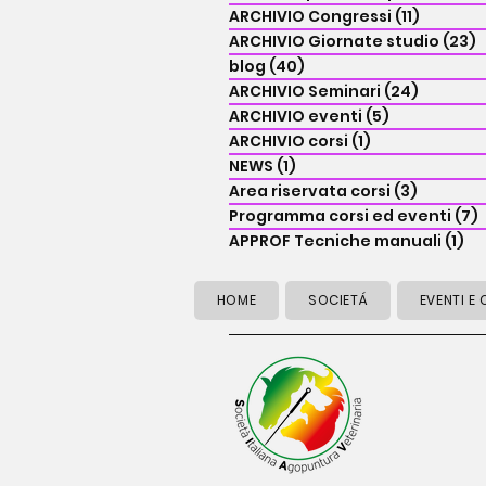
ARCHIVIO Congressi
(11)
11 post
ARCHIVIO Giornate studio
(23)
2
blog
(40)
40 post
ARCHIVIO Seminari
(24)
24 post
ARCHIVIO eventi
(5)
5 post
ARCHIVIO corsi
(1)
1 post
NEWS
(1)
1 post
Area riservata corsi
(3)
3 post
Programma corsi ed eventi
(7)
APPROF Tecniche manuali
(1)
1 
HOME
SOCIETÁ
EVENTI E