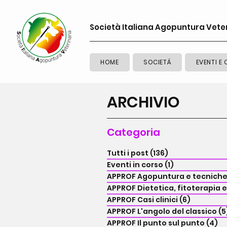
Società Italiana Agopuntura Vete
HOME
SOCIETÁ
EVENTI E 
ARCHIVIO
Categoria
Tutti i post
(136)
136 post
Eventi in corso
(1)
1 post
APPROF Agopuntura e tecnich
APPROF Dietetica, fitoterapia e 
APPROF Casi clinici
(6)
6 post
APPROF L'angolo del classico
(5
APPROF Il punto sul punto
(4)
4 